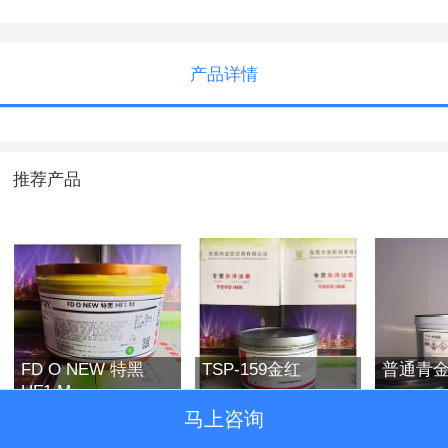
产品详情
推荐产品
FD O NEW 特黑
TSP-159金红
普通青金
HF1 M
马上咨询